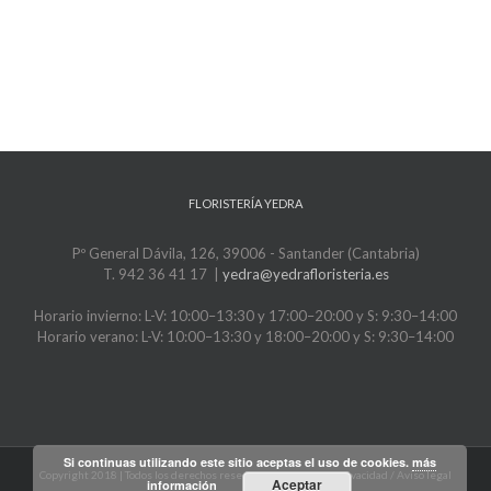
FLORISTERÍA YEDRA
Pº General Dávila, 126, 39006 - Santander (Cantabria)
T. 942 36 41 17 |
yedra@yedrafloristeria.es
Horario invierno: L-V: 10:00–13:30 y 17:00–20:00 y S: 9:30–14:00
Horario verano: L-V: 10:00–13:30 y 18:00–20:00 y S: 9:30–14:00
Si continuas utilizando este sitio aceptas el uso de cookies.
más
Copyright 2018 | Todos los derechos reservados |
Política de privacidad / Aviso legal
Aceptar
información